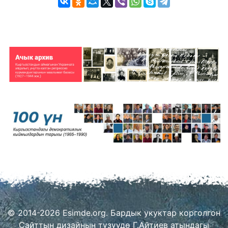
© 2014-2026 Esimde.org. Бардык укуктар корголгон
Сайттын дизайнын түзүүдө Г.Айтиев атындагы