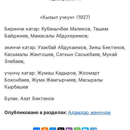
«Кызыл учкун» (1927)
Биринчи катар: Кубанычбек Маликов, Ташим
Байджиев, Мамасалы Абдукеримов;
экинчи катар: Узакбай Абдукаимов, Зияш Бектенов,
Касымалы Жантошев, Саткын Сасыкбаев, Мукай
Элебаев;
үчүнчү катар: Жумаш Кадыров, Жоомарт
Боконбаев, Жума Жамгырчиев, Масыралы
Кырбашев
Булак: Азат Бектенов
Опубликовано в разделах:
Адамдар жөнүндө