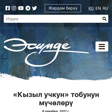
Жардам берүү
KG
EN
RU
«Кызыл учкун» тобунун
мүчөлөрү
6 декабря, 2017 г.