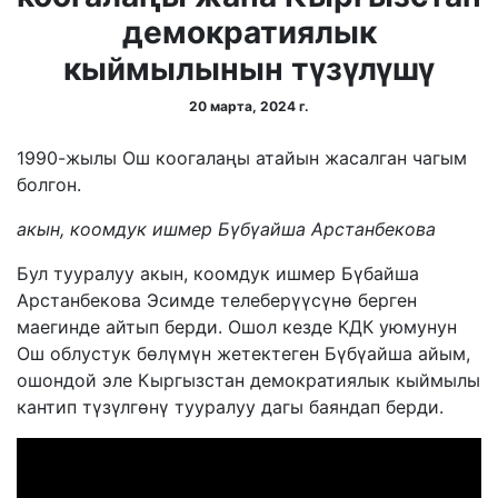
демократиялык
кыймылынын түзүлүшү
20 марта, 2024 г.
1990-жылы Ош коогалаңы атайын жасалган чагым
болгон.
акын, коомдук ишмер Бүбүайша Арстанбекова
Бул тууралуу акын, коомдук ишмер Бүбайша
Арстанбекова Эсимде телеберүүсүнө берген
маегинде айтып берди. Ошол кезде КДК уюмунун
Ош облустук бөлүмүн жетектеген Бүбүайша айым,
ошондой эле Кыргызстан демократиялык кыймылы
кантип түзүлгөнү тууралуу дагы баяндап берди.