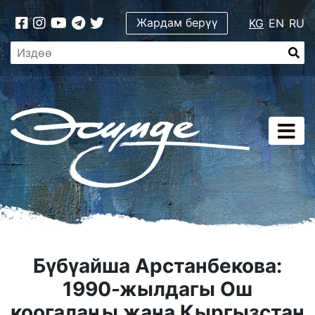
Жардам берүү
KG
EN
RU
Бүбүайша Арстанбекова:
1990-жылдагы Ош
коогалаңы жана Кыргызстан