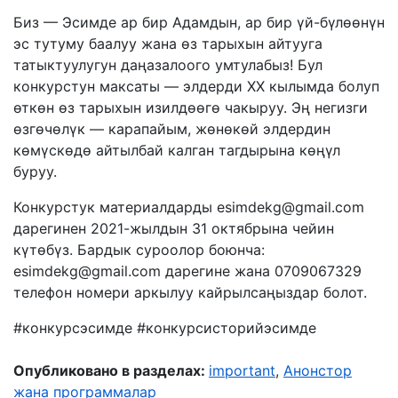
Биз — Эсимде ар бир Адамдын, ар бир үй-бүлөөнүн
эс тутуму баалуу жана өз тарыхын айтууга
татыктуулугун даңазалоого умтулабыз! Бул
конкурстун максаты — элдерди ХХ кылымда болуп
өткөн өз тарыхын изилдөөгө чакыруу. Эң негизги
өзгөчөлүк — карапайым, жөнөкөй элдердин
көмүскөдө айтылбай калган тагдырына көңүл
буруу.
Конкурстук материалдарды esimdekg@gmail.com
дарегинен 2021-жылдын 31 октябрына чейин
күтөбүз. Бардык суроолор боюнча:
esimdekg@gmail.com дарегине жана 0709067329
телефон номери аркылуу кайрылсаңыздар болот.
#конкурсэсимде #конкурсисторийэсимде
Опубликовано в разделах:
important
,
Анонстор
жана программалар