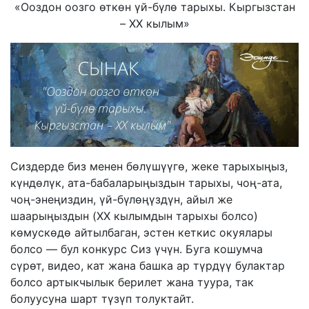
«Ооздон оозго өткөн үй-бүлө тарыхы. Кыргызстан
– XX кылым»
Сиздерде биз менен бөлүшүүгө, жеке тарыхыңыз,
күндөлүк, ата-бабаларыңыздын тарыхы, чоң-ата,
чоң-энеңиздин, үй-бүлөңүздүн, айыл же
шаарыңыздын (XX кылымдын тарыхы болсо)
көмускөдө айтылбаган, эстен кеткис окуялары
болсо — бул конкурс Сиз үчүн. Буга кошумча
сүрөт, видео, кат жана башка ар түрдүү булактар
болсо артыкчылык берилет жана туура, так
болуусуна шарт түзүп толуктайт.